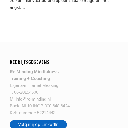
Je kunt niet voortdurend op een situatie reageren met
angst,…
BEDRIJFSGEGEVENS
Re-Minding Mindfulness
Training + Coaching
Eigenaar: Harriët Messing
T. 06-20154506
M.
info@re-minding.nl
Bank: NL10 INGB 000 648 6424
KvK-nummer: 52214443
Volg mij op LinkedIn