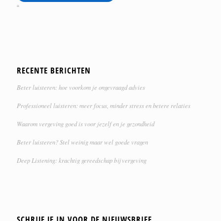
“
RECENTE BERICHTEN
Beter luisteren: hoe voorkom je ongevraagd advies
Professioneel luisteren: meer focus, minder stress en betere relaties
Waarom vergeving goed is voor jezelf en je gezondheid
Beter luisteren? Stel weinig maar wel goede vragen
Deep Listening: krachtig gereedschap bij vergeving
SCHRIJF JE IN VOOR DE NIEUWSBRIEF