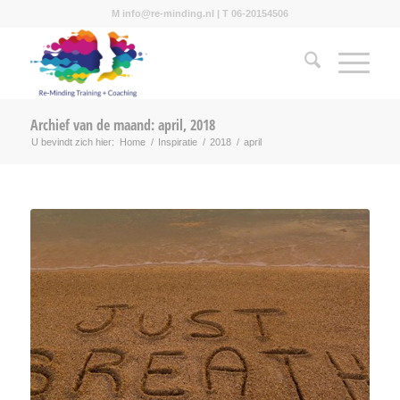
M info@re-minding.nl | T 06-20154506
Archief van de maand: april, 2018
U bevindt zich hier:
Home
/
Inspiratie
/
2018
/
april