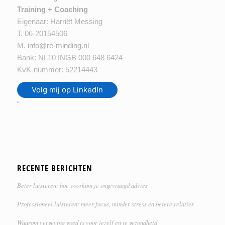
Training + Coaching
Eigenaar: Harriët Messing
T. 06-20154506
M.
info@re-minding.nl
Bank: NL10 INGB 000 648 6424
KvK-nummer: 52214443
Volg mij op LinkedIn
“
RECENTE BERICHTEN
Beter luisteren: hoe voorkom je ongevraagd advies
Professioneel luisteren: meer focus, minder stress en betere relaties
Waarom vergeving goed is voor jezelf en je gezondheid