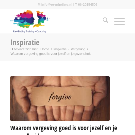
M info@re-minding.nl | T 06-20154506
Inspiratie
U bevindt zich hier:
Home
/
Inspiratie
/
Vergeving
/
Waarom vergeving goed is voor jezelf en je gezondheid
Waarom vergeving goed is voor jezelf en je