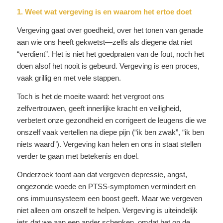
1. Weet wat vergeving is en waarom het ertoe doet
Vergeving gaat over goedheid, over het tonen van genade
aan wie ons heeft gekwetst—zelfs als diegene dat niet
“verdient”. Het is niet het goedpraten van de fout, noch het
doen alsof het nooit is gebeurd. Vergeving is een proces,
vaak grillig en met vele stappen.
Toch is het de moeite waard: het vergroot ons
zelfvertrouwen, geeft innerlijke kracht en veiligheid,
verbetert onze gezondheid en corrigeert de leugens die we
onszelf vaak vertellen na diepe pijn (“ik ben zwak”, “ik ben
niets waard”). Vergeving kan helen en ons in staat stellen
verder te gaan met betekenis en doel.
Onderzoek toont aan dat vergeven depressie, angst,
ongezonde woede en PTSS-symptomen vermindert en
ons immuunsysteem een boost geeft. Maar we vergeven
niet alleen om onszelf te helpen. Vergeving is uiteindelijk
iets dat we aan een ander schenken, omdat het op de