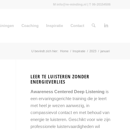
M info@re-minding.nl | T 06-20154506
ainingen
Coaching
Inspiratie
Contact
U bevindt zich hier:
Home
/
Inspiratie
/
2023
/
januari
LEER TE LUISTEREN ZONDER
ENERGIEVERLIES
Awareness Centered Deep Listening
is
een ervaringsgerichte training die je leert
met heel je wezen aanwezig, in
compassievol contact en met behoud van
energie te luisteren. Geschikt voor wie zijn
professionele luistervaardigheden wil