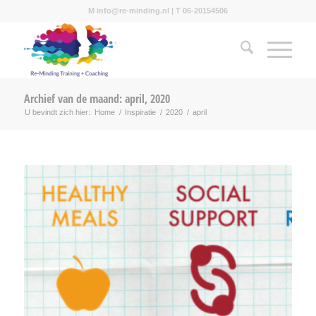
M info@re-minding.nl | T 06-20154506
Archief van de maand: april, 2020
U bevindt zich hier:
Home
/
Inspiratie
/
2020
/
april