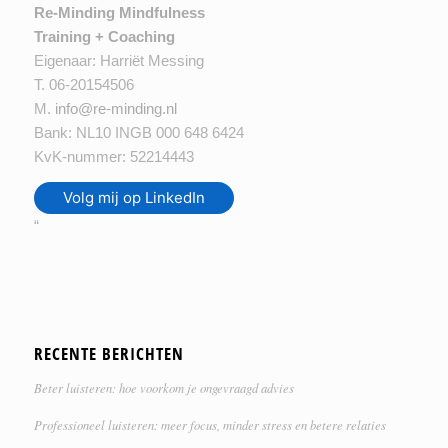
Re-Minding Mindfulness
Training + Coaching
Eigenaar: Harriët Messing
T. 06-20154506
M.
info@re-minding.nl
Bank: NL10 INGB 000 648 6424
KvK-nummer: 52214443
Volg mij op LinkedIn
“
RECENTE BERICHTEN
Beter luisteren: hoe voorkom je ongevraagd advies
Professioneel luisteren: meer focus, minder stress en betere relaties