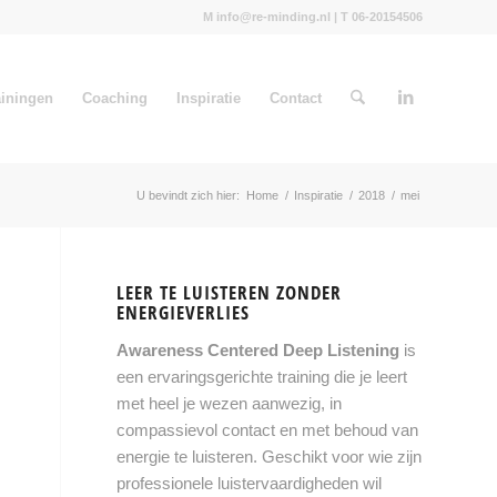
M info@re-minding.nl | T 06-20154506
ainingen
Coaching
Inspiratie
Contact
U bevindt zich hier:
Home
/
Inspiratie
/
2018
/
mei
LEER TE LUISTEREN ZONDER
ENERGIEVERLIES
Awareness Centered Deep Listening
is
een ervaringsgerichte training die je leert
met heel je wezen aanwezig, in
compassievol contact en met behoud van
energie te luisteren. Geschikt voor wie zijn
professionele luistervaardigheden wil