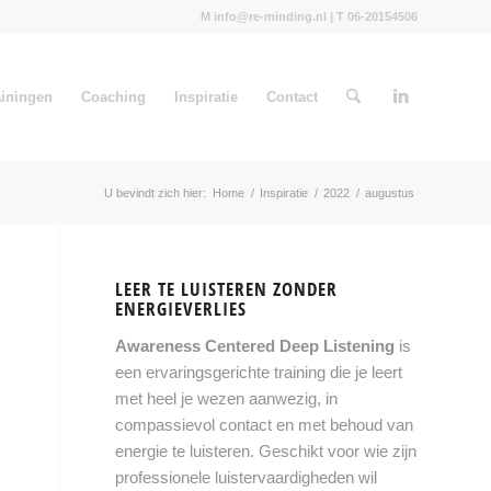
M info@re-minding.nl | T 06-20154506
ainingen
Coaching
Inspiratie
Contact
U bevindt zich hier:
Home
/
Inspiratie
/
2022
/
augustus
LEER TE LUISTEREN ZONDER
ENERGIEVERLIES
Awareness Centered Deep Listening
is
een ervaringsgerichte training die je leert
met heel je wezen aanwezig, in
compassievol contact en met behoud van
energie te luisteren. Geschikt voor wie zijn
professionele luistervaardigheden wil