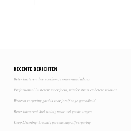
RECENTE BERICHTEN
Beter luisteren: hoe voorkom je ongevraagd advies
Professioneel luisteren: meer focus, minder stress en betere relaties
Waarom vergeving goed is voor jezelf en je gezondheid
Beter luisteren? Stel weinig maar wel goede vragen
Deep Listening: krachtig gereedschap bij vergeving