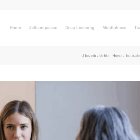
Home
Zelfcompassie
Deep Listening
Mindfulness
Tr
U bevindt zich hier:
Home
/
Inspiratie