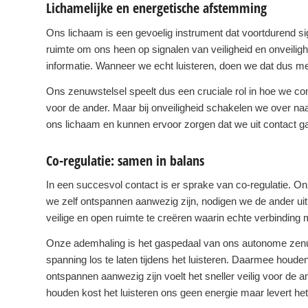
Lichamelijke en energetische afstemming
Ons lichaam is een gevoelig instrument dat voortdurend si
ruimte om ons heen op signalen van veiligheid en onveiligh
informatie. Wanneer we echt luisteren, doen we dat dus met 
Ons zenuwstelsel speelt dus een cruciale rol in hoe we c
voor de ander. Maar bij onveiligheid schakelen we over naa
ons lichaam en kunnen ervoor zorgen dat we uit contact g
Co-regulatie: samen in balans
In een succesvol contact is er sprake van co-regulatie. O
we zelf ontspannen aanwezig zijn, nodigen we de ander ui
veilige en open ruimte te creëren waarin echte verbinding m
Onze ademhaling is het gaspedaal van ons autonome zenu
spanning los te laten tijdens het luisteren. Daarmee houden
ontspannen aanwezig zijn voelt het sneller veilig voor de a
houden kost het luisteren ons geen energie maar levert het 