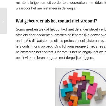
ruimte te krijgen om dit verder te onderzoeken. Inmiddels
waardoor het me niet meer in de weg zit.
Goed luisteren valkuil 5:
Wat gebeurt er als het contact niet stroomt?
niet aanwezig zijn in je
lijf
Soms merken we dat het contact met de ander stroef verloo
afgeleid door gedachten, emoties of lichamelijke gewaarw
ander. Als dit laatste ons dit als professioneel luisteraar o
iets ouds in ons oproept. Ons lichaam reageert met stress
belemmeren het contact. Daarom is het belangrijk dat we al
op dit vlak en leren omgaan met dergelijke triggers.