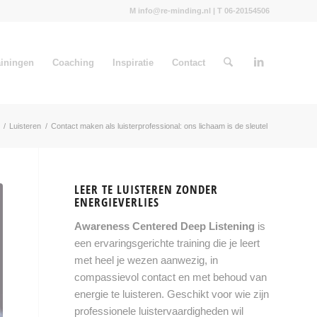
M info@re-minding.nl | T 06-20154506
ainingen
Coaching
Inspiratie
Contact
/
Luisteren
/
Contact maken als luisterprofessional: ons lichaam is de sleutel
LEER TE LUISTEREN ZONDER
ENERGIEVERLIES
Awareness Centered Deep Listening
is
een ervaringsgerichte training die je leert
met heel je wezen aanwezig, in
compassievol contact en met behoud van
energie te luisteren. Geschikt voor wie zijn
professionele luistervaardigheden wil