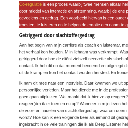
Co-regulatie
is een proces waarbij twee mensen elkaar help
door middel van interactie en afstemming, waarbij de ene 
gevoelens en gedrag. Een voorbeeld hiervan is een ouder d
troosten, te luisteren en te helpen de emotie een naam te 
Getriggerd door slachtoffergedrag
Aan het begin van mijn carrière als coach en luisteraar, mer
het verhaal kon houden. Mijn lichaam was verkrampt. Waars
getriggerd door hoe de cliënt zichzelf neerzette als slachto
contact. Ik heb dit op dat moment benoemd en uitgelegd d
uit de kramp en kon het contact worden hersteld. En kond
Ik nam dit mee naar een intervisie. Daar kwamen we uit op 
persoonlijke verleden. Maar het diende me in de professio
goed gaan uitpluizen. Wat maakt dat ik hier zo op reageer?
reageer(de) ik er toen en nu op? Wanneer in mijn leven heb
de voor- en nadelen van slachtoffergedrag, waarom doen me
wordt? Hoe kan ik een volgende keer als iemand dit gedrag v
ingebracht in de vele trainingen die ik als Deep Listener h