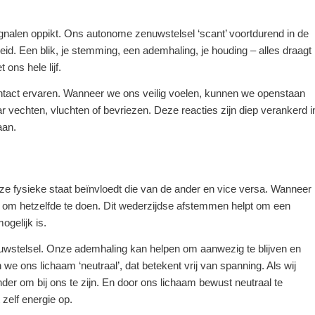
gnalen oppikt. Ons autonome zenuwstelsel ‘scant’ voortdurend in de
eid. Een blik, je stemming, een ademhaling, je houding – alles draagt
ons hele lijf.
ontact ervaren. Wanneer we ons veilig voelen, kunnen we openstaan
r vechten, vluchten of bevriezen. Deze reacties zijn diep verankerd i
aan.
nze fysieke staat beïnvloedt die van de ander en vice versa. Wanneer
t om hetzelfde te doen. Dit wederzijdse afstemmen helpt om een
ogelijk is.
wstelsel. Onze ademhaling kan helpen om aanwezig te blijven en
 we ons lichaam ‘neutraal’, dat betekent vrij van spanning. Als wij
nder om bij ons te zijn. En door ons lichaam bewust neutraal te
zelf energie op.