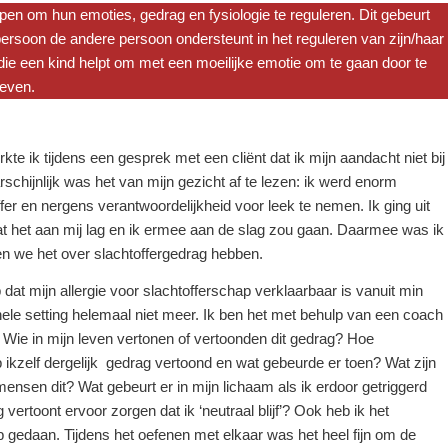
en om hun emoties, gedrag en fysiologie te reguleren. Dit gebeurt
persoon de andere persoon ondersteunt in het reguleren van zijn/haar
ie een kind helpt om met een moeilijke emotie om te gaan door te
geven.
kte ik tijdens een gesprek met een cliënt dat ik mijn aandacht niet bij
chijnlijk was het van mijn gezicht af te lezen: ik werd enorm
ffer en nergens verantwoordelijkheid voor leek te nemen. Ik ging uit
at het aan mij lag en ik ermee aan de slag zou gaan. Daarmee was ik
en we het over slachtoffergedrag hebben.
dat mijn allergie voor slachtofferschap verklaarbaar is vanuit min
nele setting helemaal niet meer. Ik ben het met behulp van een coach
 Wie in mijn leven vertonen of vertoonden dit gedrag? Hoe
 ikzelf dergelijk gedrag vertoond en wat gebeurde er toen? Wat zijn
nsen dit? Wat gebeurt er in mijn lichaam als ik erdoor getriggerd
ertoont ervoor zorgen dat ik ‘neutraal blijf’? Ook heb ik het
eb gedaan. Tijdens het oefenen met elkaar was het heel fijn om de