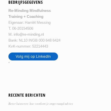
BEDRIJFSGEGEVENS
Re-Minding Mindfulness
Training + Coaching
Eigenaar: Harriët Messing
T. 06-20154506
M.
info@re-minding.nl
Bank: NL10 INGB 000 648 6424
KvK-nummer: 52214443
Volg mij op LinkedIn
“
RECENTE BERICHTEN
Beter luisteren: hoe voorkom je ongevraagd advies