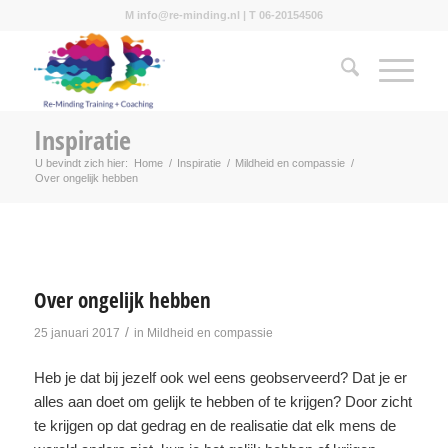
M info@re-minding.nl | T 06-20154506
Inspiratie
U bevindt zich hier:
Home
/
Inspiratie
/
Mildheid en compassie
/
Over ongelijk hebben
Over ongelijk hebben
/
25 januari 2017
in
Mildheid en compassie
Heb je dat bij jezelf ook wel eens geobserveerd? Dat je er
alles aan doet om gelijk te hebben of te krijgen? Door zicht
te krijgen op dat gedrag en de realisatie dat elk mens de