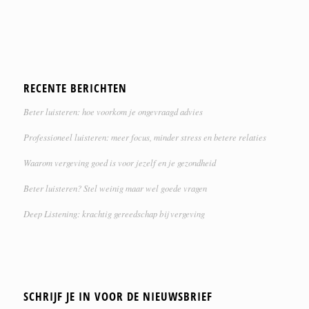
RECENTE BERICHTEN
Beter luisteren: hoe voorkom je ongevraagd advies
Professioneel luisteren: meer focus, minder stress en betere relaties
Waarom vergeving goed is voor jezelf en je gezondheid
Beter luisteren? Stel weinig maar wel goede vragen
Deep Listening: krachtig gereedschap bij vergeving
SCHRIJF JE IN VOOR DE NIEUWSBRIEF