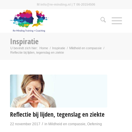
M info@re-minding.nl | T 06-20154506
Inspiratie
U bevindt zich hier:
Home
/
Inspiratie
/
Mildheid en compassie
/
Reflectie bij lijden, tegenslag en ziekte
Reflectie bij lijden, tegenslag en ziekte
/
22 november 2017
in
Mildheid en compassie
,
Oefening