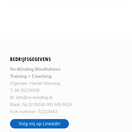
BEDRIJFSGEGEVENS
Re-Minding Mindfulness
Training + Coaching
Eigenaar: Harriët Messing
T. 06-20154506
M.
info@re-minding.nl
Bank: NL10 INGB 000 648 6424
KvK-nummer: 52214443
Volg mij op LinkedIn
“