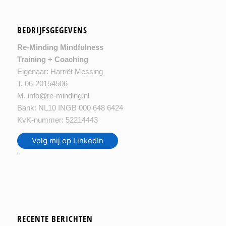
BEDRIJFSGEGEVENS
Re-Minding Mindfulness
Training + Coaching
Eigenaar: Harriët Messing
T. 06-20154506
M.
info@re-minding.nl
Bank: NL10 INGB 000 648 6424
KvK-nummer: 52214443
Volg mij op LinkedIn
“
RECENTE BERICHTEN