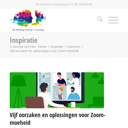
M info@re-minding.nl | T 06-20154506
Inspiratie
U bevindt zich hier:
Home
/
Inspiratie
/
Luisteren
/
Vijf oorzaken en oplossingen voor Zoom-moeheid
Vijf oorzaken en oplossingen voor Zoom-
moeheid