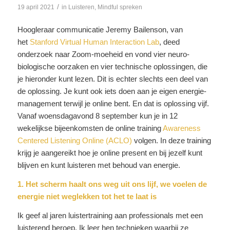
/
19 april 2021
in
Luisteren
,
Mindful spreken
Hoogleraar communicatie Jeremy Bailenson, van
het
Stanford Virtual Human Interaction Lab
, deed
onderzoek naar Zoom-moeheid en vond vier neuro-
biologische oorzaken en vier technische oplossingen, die
je hieronder kunt lezen. Dit is echter slechts een deel van
de oplossing. Je kunt ook iets doen aan je eigen energie-
management terwijl je online bent. En dat is oplossing vijf.
Vanaf woensdagavond 8 september kun je in 12
wekelijkse bijeenkomsten de online training
Awareness
Centered Listening Online (ACLO)
volgen. In deze training
krijg je aangereikt hoe je online present en bij jezelf kunt
blijven en kunt luisteren met behoud van energie.
1. Het scherm haalt ons weg uit ons lijf, we voelen de
energie niet weglekken tot het te laat is
Ik geef al jaren luistertraining aan professionals met een
luisterend beroep. Ik leer hen technieken waarbij ze