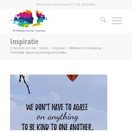
M info@re-minding.nl | T 06-20154506
Inspiratie
U bevindt zich hier:
Home
/
Inspiratie
/
Mildheid en compassie
/
Vriendelijk blijven bij meningsverschillen