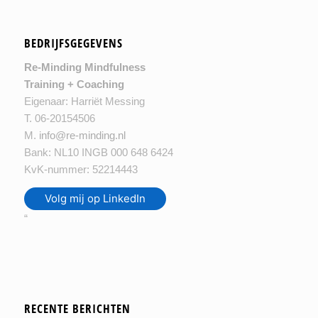
BEDRIJFSGEGEVENS
Re-Minding Mindfulness
Training + Coaching
Eigenaar: Harriët Messing
T. 06-20154506
M.
info@re-minding.nl
Bank: NL10 INGB 000 648 6424
KvK-nummer: 52214443
Volg mij op LinkedIn
“
RECENTE BERICHTEN