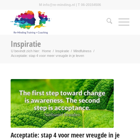
M info@re-minding.nl | T 06-20154506
Inspiratie
U bevindt zich hier:
Home
/
Inspiratie
/
Mindfulness
/
Acceptatie: stap 4 voor meer vreugde in je leven
Acceptatie: stap 4 voor meer vreugde in je