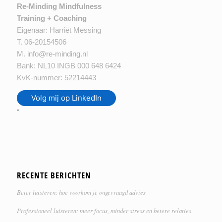
Re-Minding Mindfulness
Training + Coaching
Eigenaar: Harriët Messing
T. 06-20154506
M.
info@re-minding.nl
Bank: NL10 INGB 000 648 6424
KvK-nummer: 52214443
Volg mij op LinkedIn
“
RECENTE BERICHTEN
Beter luisteren: hoe voorkom je ongevraagd advies
Professioneel luisteren: meer focus, minder stress en betere relaties