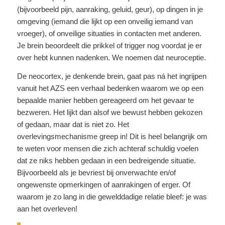
(bijvoorbeeld pijn, aanraking, geluid, geur), op dingen in je
omgeving (iemand die lijkt op een onveilig iemand van
vroeger), of onveilige situaties in contacten met anderen.
Je brein beoordeelt die prikkel of trigger nog voordat je er
over hebt kunnen nadenken. We noemen dat neuroceptie.
De neocortex, je denkende brein, gaat pas ná het ingrijpen
vanuit het AZS een verhaal bedenken waarom we op een
bepaalde manier hebben gereageerd om het gevaar te
bezweren. Het lijkt dan alsof we bewust hebben gekozen
of gedaan, maar dat is niet zo. Het
overlevingsmechanisme greep in! Dit is heel belangrijk om
te weten voor mensen die zich achteraf schuldig voelen
dat ze niks hebben gedaan in een bedreigende situatie.
Bijvoorbeeld als je bevriest bij onverwachte en/of
ongewenste opmerkingen of aanrakingen of erger. Of
waarom je zo lang in die gewelddadige relatie bleef: je was
aan het overleven!