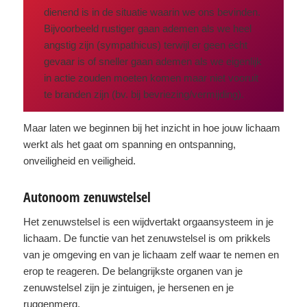
dienend is in de situatie waarin we ons bevinden.
Bijvoorbeeld rustiger gaan ademen als we heel
angstig zijn (sympathicus) terwijl er geen echt
gevaar is of sneller gaan ademen als we eigenlijk
in actie zouden moeten komen maar niet vooruit
te branden zijn (bv. bij bevriezing/vermijding).
Maar laten we beginnen bij het inzicht in hoe jouw lichaam
werkt als het gaat om spanning en ontspanning,
onveiligheid en veiligheid.
Autonoom zenuwstelsel
Het zenuwstelsel is een wijdvertakt orgaansysteem in je
lichaam. De functie van het zenuwstelsel is om prikkels
van je omgeving en van je lichaam zelf waar te nemen en
erop te reageren. De belangrijkste organen van je
zenuwstelsel zijn je zintuigen, je hersenen en je
ruggenmerg.