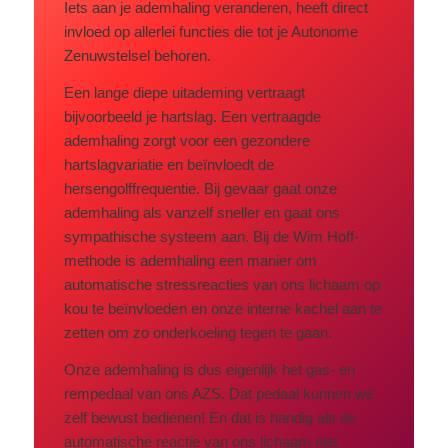
Iets aan je ademhaling veranderen, heeft direct
invloed op allerlei functies die tot je Autonome
Zenuwstelsel behoren.
Een lange diepe uitademing vertraagt
bijvoorbeeld je hartslag. Een vertraagde
ademhaling zorgt voor een gezondere
hartslagvariatie en beïnvloedt de
hersengolffrequentie. Bij gevaar gaat onze
ademhaling als vanzelf sneller en gaat ons
sympathische systeem aan. Bij de Wim Hoff-
methode is ademhaling een manier om
automatische stressreacties van ons lichaam op
kou te beïnvloeden en onze interne kachel aan te
zetten om zo onderkoeling tegen te gaan.
Onze ademhaling is dus eigenlijk het gas- en
rempedaal van ons AZS. Dat pedaal kunnen we
zelf bewust bedienen! En dat is handig als de
automatische reactie van ons lichaam niet