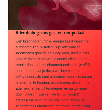
Ademhaling: ons gas- en rempedaal
Een bijzondere functie, aangestuurd vanuit het
autonome zenuwstelsel is je ademhaling.
Ademhalen gaat de hele dag door, hoef je niks
voor te doen. Maar wat je ademhaling anders
maakt dan andere lichaamsfuncties die je AZS
aanstuurt, is dat je deze wel bewust kunt
beïnvloeden. Je kunt er immers voor kiezen om
je adem in te houden, te vertragen, dieper in te
ademen, langer uit te ademen en ga zo maar
door. Daarom werken we bij (burn-out &
stress)coaching, en ook bij mindfulness- en
zelfcompassietrainingen met onze ademhaling.