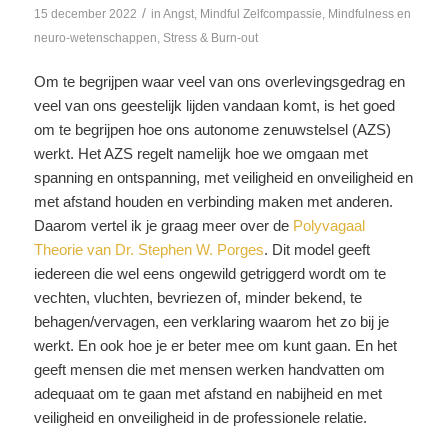
/
15 december 2022
in
Angst
,
Mindful Zelfcompassie
,
Mindfulness en
neuro-wetenschappen
,
Stress & Burn-out
Om te begrijpen waar veel van ons overlevingsgedrag en
veel van ons geestelijk lijden vandaan komt, is het goed
om te begrijpen hoe ons autonome zenuwstelsel (AZS)
werkt. Het AZS regelt namelijk hoe we omgaan met
spanning en ontspanning, met veiligheid en onveiligheid en
met afstand houden en verbinding maken met anderen.
Daarom vertel ik je graag meer over de
Polyvagaal
Theorie van Dr. Stephen W. Porges
. Dit model geeft
iedereen die wel eens ongewild getriggerd wordt om te
vechten, vluchten, bevriezen of, minder bekend, te
behagen/vervagen, een verklaring waarom het zo bij je
werkt. En ook hoe je er beter mee om kunt gaan. En het
geeft mensen die met mensen werken handvatten om
adequaat om te gaan met afstand en nabijheid en met
veiligheid en onveiligheid in de professionele relatie.