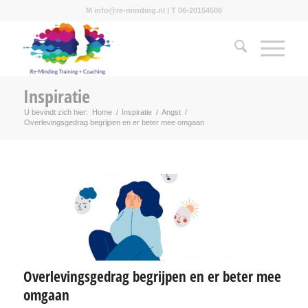
M info@re-minding.nl | T 06-20154506
Inspiratie
U bevindt zich hier:
Home
/
Inspiratie
/
Angst
/
Overlevingsgedrag begrijpen en er beter mee omgaan
Overlevingsgedrag begrijpen en er beter mee
omgaan