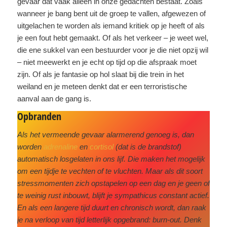
gevaar dat vaak alleen in onze gedachten bestaat. Zoals
wanneer je bang bent uit de groep te vallen, afgewezen of
uitgelachen te worden als iemand kritiek op je heeft of als
je een fout hebt gemaakt. Of als het verkeer – je weet wel,
die ene sukkel van een bestuurder voor je die niet opzij wil
– niet meewerkt en je echt op tijd op die afspraak moet
zijn. Of als je fantasie op hol slaat bij die trein in het
weiland en je meteen denkt dat er een terroristische
aanval aan de gang is.
Opbranden
Als het vermeende gevaar alarmerend genoeg is, dan
worden
adrenaline
en
cortisol
(dat is de brandstof)
automatisch losgelaten in ons lijf. Die maken het mogelijk
om een tijdje te vechten of te vluchten. Maar als dit soort
stressmomenten zich opstapelen op een dag en je geen of
te weinig rust inbouwt, blijft je sympathicus constant actief.
En als een langere tijd duurt en chronisch wordt, dan raak
je na verloop van tijd letterlijk opgebrand: burn-out. Denk