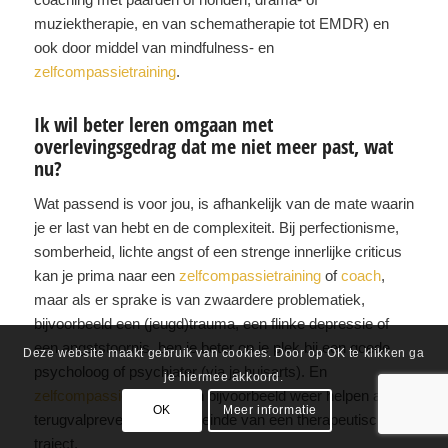
muziektherapie, en van schematherapie tot EMDR) en
ook door middel van mindfulness- en
zelfcompassietraining
.
Ik wil beter leren omgaan met
overlevingsgedrag dat me niet meer past, wat
nu?
Wat passend is voor jou, is afhankelijk van de mate waarin
je er last van hebt en de complexiteit. Bij perfectionisme,
somberheid, lichte angst of een strenge innerlijke criticus
kan je prima naar een
zelfcompassietraining
of
coach
,
maar als er sprake is van zwaardere problematiek,
bijvoorbeeld een (jeugd)trauma, een flinke depressie of
een angststoornis, ben je beter op je plek bij een goede
Deze website maakt gebruik van cookies. Door op OK te klikken ga
psycholoog of psychiater (via je huisarts). En
je hiermee akkoord.
zelfcompassietraining
kan bijvoorbeeld weer helpen als
OK
Meer informatie
terugvalpreventie aan het einde van een therapeutisch
traject.