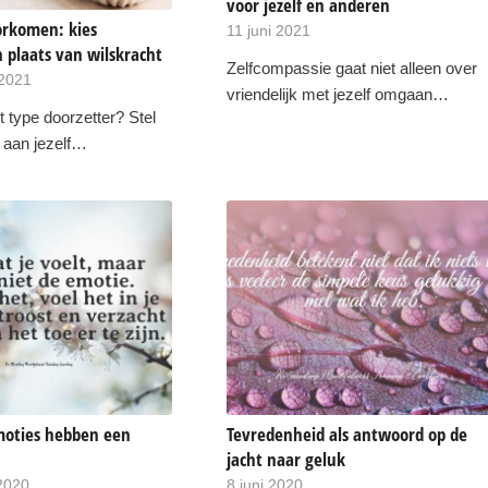
voor jezelf en anderen
orkomen: kies
11 juni 2021
n plaats van wilskracht
Zelfcompassie gaat niet alleen over
 2021
vriendelijk met jezelf omgaan…
et type doorzetter? Stel
n aan jezelf…
emoties hebben een
Tevredenheid als antwoord op de
jacht naar geluk
2020
8 juni 2020