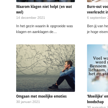
Waarom klagen niet helpt (en wat
Burn-out vo
wel)
veerkracht i
14 december 2021
6 september
In het gezin waarin ik opgroeide was
Ben jij van h
klagen en aanklagen de…
je hoge eise
Omgaan met moeilijke emoties
‘Moeilijke’ 
boodschap
30 januari 2021
30 augustus 