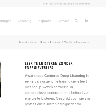
M info@re-minding.nl | T 06-20154506
ainingen
Coaching
Inspiratie
Contact
U bevindt zich hier:
Home
/
Inspiratie
/
Mindful Zelfcompassie
LEER TE LUISTEREN ZONDER
ENERGIEVERLIES
Awareness Centered Deep Listening
is
een ervaringsgerichte training die je leert
met heel je wezen aanwezig, in
compassievol contact en met behoud van
energie te luisteren. Geschikt voor wie zijn
professionele luistervaardigheden wil