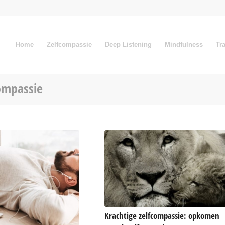
Home
Zelfcompassie
Deep Listening
Mindfulness
Tr
compassie
Krachtige zelfcompassie: opkomen