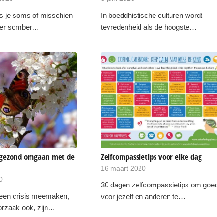
ls je soms of misschien
In boeddhistische culturen wordt
aker somber…
tevredenheid als de hoogste…
 gezond omgaan met de
Zelfcompassietips voor elke dag
16 maart 2020
0
30 dagen zelfcompassietips om goe
een crisis meemaken,
voor jezelf en anderen te…
orzaak ook, zijn…