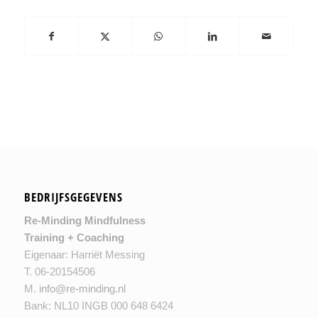
BEDRIJFSGEGEVENS
Re-Minding Mindfulness
Training + Coaching
Eigenaar: Harriët Messing
T. 06-20154506
M.
info@re-minding.nl
Bank: NL10 INGB 000 648 6424