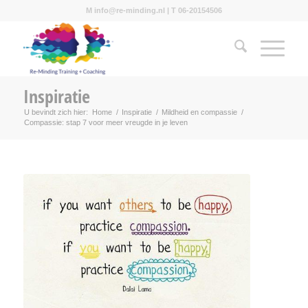
M info@re-minding.nl | T 06-20154506
Inspiratie
U bevindt zich hier:
Home
/
Inspiratie
/
Mildheid en compassie
/
Compassie: stap 7 voor meer vreugde in je leven