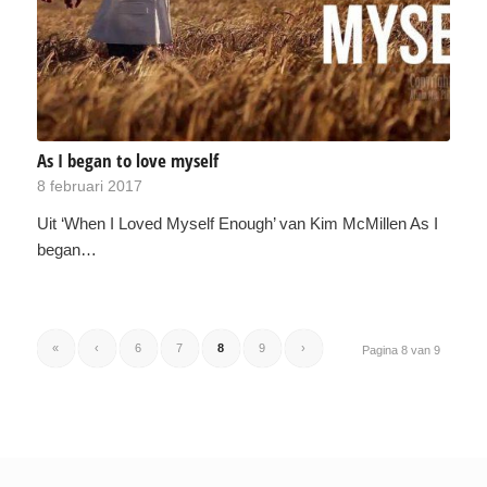
As I began to love myself
8 februari 2017
Uit ‘When I Loved Myself Enough’ van Kim McMillen As I
began…
«
‹
6
7
8
9
›
Pagina 8 van 9