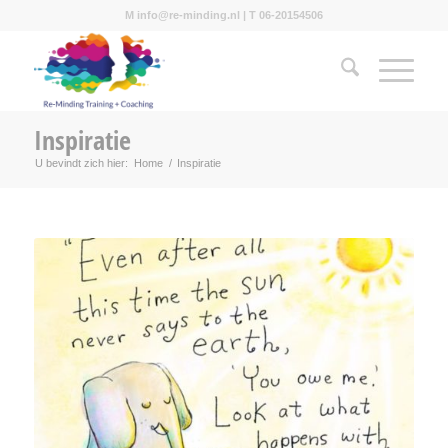
M info@re-minding.nl | T 06-20154506
Inspiratie
U bevindt zich hier:
Home
/
Inspiratie