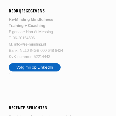
BEDRIJFSGEGEVENS
Re-Minding Mindfulness
Training + Coaching
Eigenaar: Harriët Messing
T. 06-20154506
M.
info@re-minding.nl
Bank: NL10 INGB 000 648 6424
KvK-nummer: 52214443
Volg mij op LinkedIn
“
RECENTE BERICHTEN